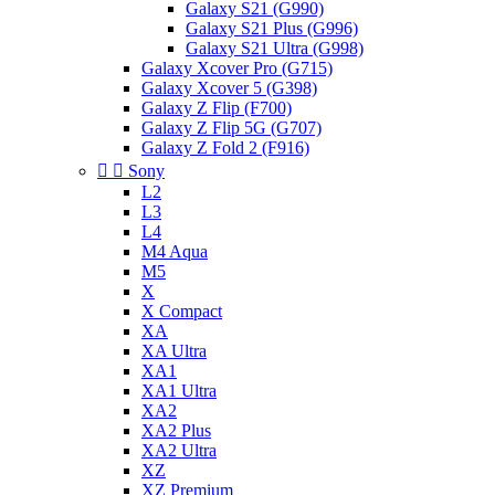
Galaxy S21 (G990)
Galaxy S21 Plus (G996)
Galaxy S21 Ultra (G998)
Galaxy Xcover Pro (G715)
Galaxy Xcover 5 (G398)
Galaxy Z Flip (F700)
Galaxy Z Flip 5G (G707)
Galaxy Z Fold 2 (F916)


Sony
L2
L3
L4
M4 Aqua
M5
X
X Compact
XA
XA Ultra
XA1
XA1 Ultra
XA2
XA2 Plus
XA2 Ultra
XZ
XZ Premium