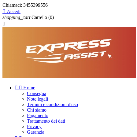
Chiamaci:
3455399556

Accedi
shopping_cart
Carrello
(0)



Home
Consegna
Note legali
Termini e condizioni d'uso
Chi siamo
Pagamento
Trattamento dei dati
Privacy
Garanzia