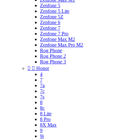
Zenfone 5
Zenfone 5 Lite
Zenfone 5Z
Zenfone 6
Zenfone 7
Zenfone 7 Pro
Zenfone Max M2
Zenfone Max Pro M2
Rog Phone
Rog Phone 2
Rog Phone 3


Honor
4
7
7a
7c
7s
8
8c
8 Lite
8 Pro
8X Max
9
9i