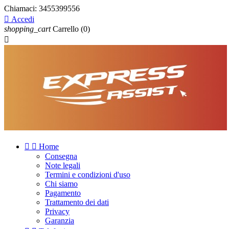
Chiamaci:
3455399556

Accedi
shopping_cart
Carrello
(0)



Home
Consegna
Note legali
Termini e condizioni d'uso
Chi siamo
Pagamento
Trattamento dei dati
Privacy
Garanzia